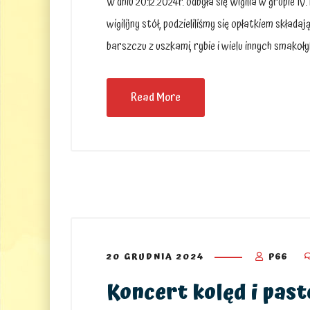
W dniu 20.12.2024r. odbyła się Wigilia w grupie 
wigilijny stół, podzieliliśmy się opłatkiem skład
barszczu z uszkami, rybie i wielu innych smakoł
Read More
20 GRUDNIA 2024
P66
Koncert kolęd i past