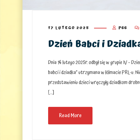
17 LUTEGO 2025
P66
Dzień Babci i Dziadk
Dnia 14 lutego 2025r. odbył się w grupie IV – Dz
babci i dziadka” utrzymana w klimacie PRL-u. Nie 
przedstawieniu dzieci wręczyły dziadkom drobn
[…]
Read More