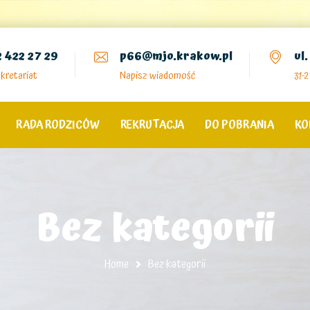
2 422 27 29
p66@mjo.krakow.pl
ul
kretariat
Napisz wiadomość
31-
RADA RODZICÓW
REKRUTACJA
DO POBRANIA
KO
Bez kategorii
Home
Bez kategorii