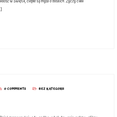
ść w Święta, ciepłe są myśli o bliskich. Życzy cała
…]
0 COMMENTS
BEZ KATEGORII