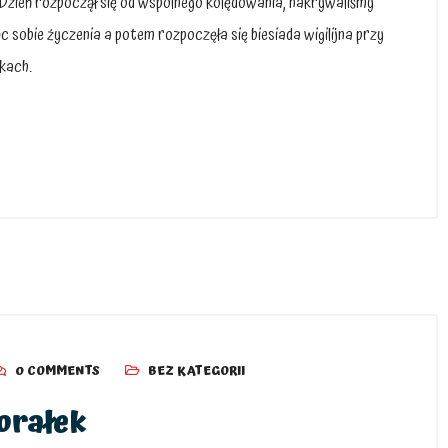
IV. Dzień rozpoczął się od wspólnego kolędowania, nakrywaliśmy
ając sobie życzenia a potem rozpoczęła się biesiada wigilijna przy
ykach.
0 COMMENTS
BEZ KATEGORII
orałek