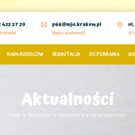
2 422 27 29
p66@mjo.krakow.pl
ul
kretariat
Napisz wiadomość
31-
RADA RODZICÓW
REKRUTACJA
DO POBRANIA
KO
Aktualności
Home
Aktualności
Pożegnanie IV grupy z przedszkolem