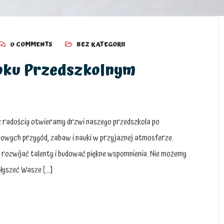
0 COMMENTS
BEZ KATEGORII
ku Przedszkolnym
z radością otwieramy drzwi naszego przedszkola po
wych przygód, zabaw i nauki w przyjaznej atmosferze.
 rozwijać talenty i budować piękne wspomnienia. Nie możemy
słyszeć Wasze […]