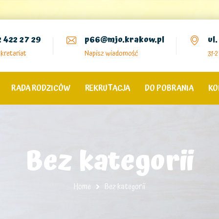
2 422 27 29
p66@mjo.krakow.pl
ul
kretariat
Napisz wiadomość
31-
RADA RODZICÓW
REKRUTACJA
DO POBRANIA
KO
Bez kategorii
Home
Bez kategorii