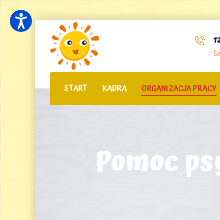
1
Se
START
KADRA
ORGANIZACJA PRACY
Pomoc ps