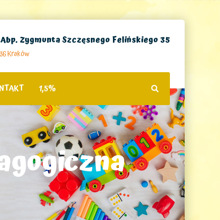
. Abp. Zygmunta Szczęsnego Felińskiego 35
236 Kraków
NTAKT
1,5%
agogiczna