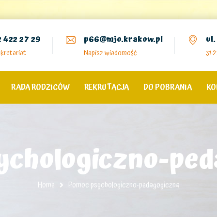
2 422 27 29
p66@mjo.krakow.pl
ul
kretariat
Napisz wiadomość
31-
RADA RODZICÓW
REKRUTACJA
DO POBRANIA
KO
ychologiczno-ped
Home
Pomoc psychologiczno-pedagogiczna