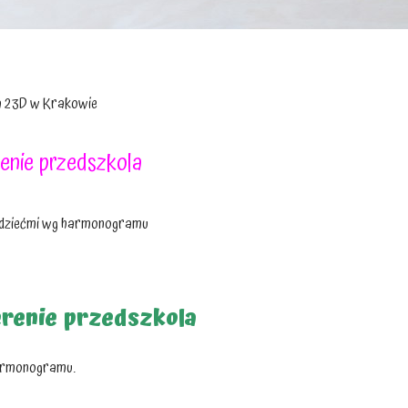
na 23D w Krakowie
enie przedszkola
z dziećmi wg harmonogramu
erenie przedszkola
harmonogramu.