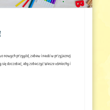
!
o nowych przygód, zabaw i nauki w przyjaznej
y się doczekać, aby zobaczyć Wasze uśmiechy i