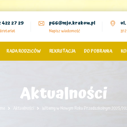
2 422 27 29
p66@mjo.krakow.pl
ul
kretariat
Napisz wiadomość
31-
RADA RODZICÓW
REKRUTACJA
DO POBRANIA
KO
Aktualności
me
Aktualności
Witamy w Nowym Roku Przedszkolnym 2025/202