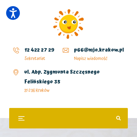
12 422 27 29
p66@mjo.krakow.pl
Sekretariat
Napisz wiadomość
ul. Abp. Zygmunta Szczęsnego
Felińskiego 35
31-236 Kraków