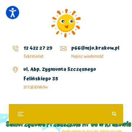
12 422 27 29
p66@mjo.krakow.pl
Sekretariat
Napisz wiadomość
ul. Abp. Zygmunta Szczęsnego
Felińskiego 35
31-236 Kraków
Samorządowe Przedszkole Nr 66 w Krakowie
„Kiedy śmieje się dziecko, śmieje się cały