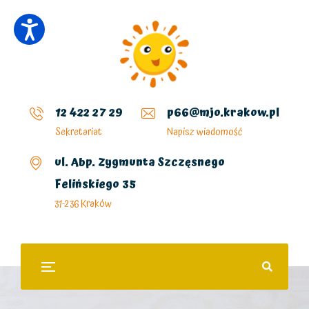
12 422 27 29
p66@mjo.krakow.pl
Sekretariat
Napisz wiadomość
ul. Abp. Zygmunta Szczęsnego
Felińskiego 35
31-236 Kraków