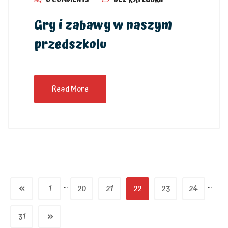
0 COMMENTS
BEZ KATEGORII
Gry i zabawy w naszym
przedszkolu
Read More
…
…
1
20
21
22
23
24
31