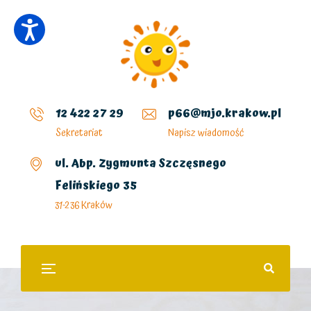
12 422 27 29
p66@mjo.krakow.pl
Sekretariat
Napisz wiadomość
ul. Abp. Zygmunta Szczęsnego
Felińskiego 35
31-236 Kraków