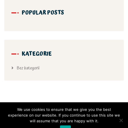
POPULAR POSTS
KATEGORIE
Bez kategorii
We use cookies to ensure that we give you the best
experience on our website. If you continue to use this site we
will assume that you are happy with it.
Copyright 2021 Samorządowe Przedszkole Nr 66 w Krakowie, All rights