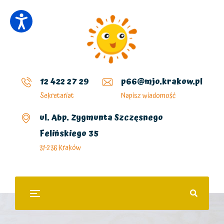
12 422 27 29
p66@mjo.krakow.pl
Sekretariat
Napisz wiadomość
ul. Abp. Zygmunta Szczęsnego
Felińskiego 35
31-236 Kraków