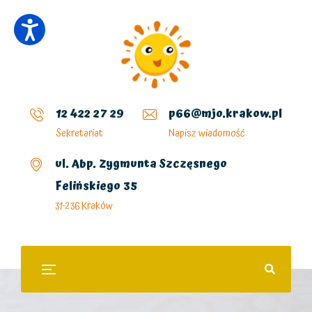
12 422 27 29
p66@mjo.krakow.pl
Sekretariat
Napisz wiadomość
ul. Abp. Zygmunta Szczęsnego
Felińskiego 35
31-236 Kraków