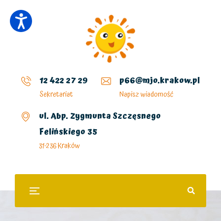
12 422 27 29
p66@mjo.krakow.pl
Sekretariat
Napisz wiadomość
ul. Abp. Zygmunta Szczęsnego
Felińskiego 35
31-236 Kraków