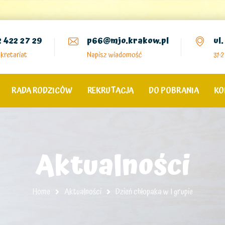
2 422 27 29
p66@mjo.krakow.pl
ul
kretariat
Napisz wiadomość
31-
RADA RODZICÓW
REKRUTACJA
DO POBRANIA
KO
Aktualności
Home
Aktualności
Dzień chłopaka w I grupie