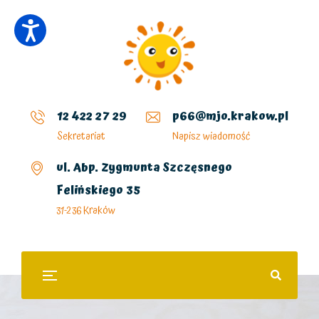
12 422 27 29
p66@mjo.krakow.pl
Sekretariat
Napisz wiadomość
ul. Abp. Zygmunta Szczęsnego
Felińskiego 35
31-236 Kraków