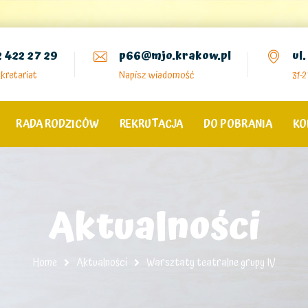
2 422 27 29
p66@mjo.krakow.pl
ul
kretariat
Napisz wiadomość
31-
RADA RODZICÓW
REKRUTACJA
DO POBRANIA
KO
Aktualności
Home
Aktualności
Warsztaty teatralne grupy IV