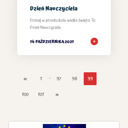
Dzień Nauczyciela
Dzisiaj w przedszkolu wielke święto. To
Dzień Nauczyciela.
14 PAŹDZIERNIKA 2021
…
1
97
98
99
100
101