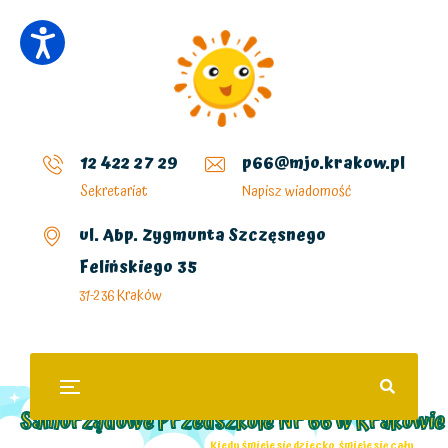
12 422 27 29
p66@mjo.krakow.pl
Sekretariat
Napisz wiadomość
ul. Abp. Zygmunta Szczęsnego
Felińskiego 35
31-236 Kraków
Samorządowe Przedszkole Nr 66 w Krakowie
„Kiedy śmieje się dziecko, śmieje się cały