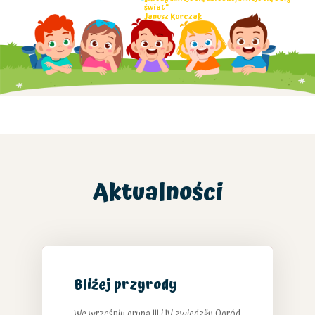
świat”
Janusz Korczak
Aktualności
Bliżej przyrody
We wrześniu grupa III i IV zwiedziły Ogród