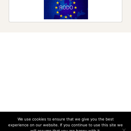
Współpracujemy z najlepszymi partnerami w Polsce, takimi jak
kasyno Plinko
oraz
chicken road polska
, aby dostarczać graczom
najwyższej jakości rozrywkę online.
Nasi partnerzy
Mission Uncrossable
,
Chicken Road
oraz
Plinko
zapewniają niezapomniane emocje i najwyższej jakości rozrywkę w
świecie gier kasynowych.
We use cookies to ensure that we give you the best
experience on our website. If you continue to use this site we
will assume that you are happy with it.