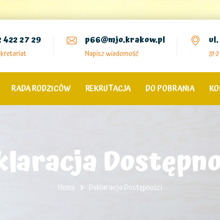
2 422 27 29
p66@mjo.krakow.pl
ul
kretariat
Napisz wiadomość
31-
RADA RODZICÓW
REKRUTACJA
DO POBRANIA
KO
klaracja Dostępno
Home
Deklaracja Dostępności