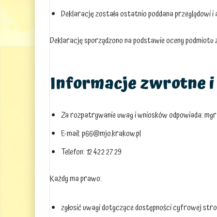
Deklarację została ostatnio poddana przeglądowi i a
Deklarację sporządzono na podstawie oceny podmiotu
Informacje zwrotne i
Za rozpatrywanie uwag i wniosków odpowiada: mg
E-mail:
p66@mjo.krakow.pl
Telefon:
12 422 27 29
Każdy ma prawo:
zgłosić uwagi dotyczące dostępności cyfrowej strony