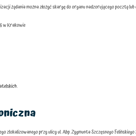
acji żądania można złożyć skargę do organu nadzorującego pocztą lub d
66 w Krakowie
telskich
.
oniczna
ego zlokalizowanego przy ulicy ul. Abp. Zygmunta Szczęsnego Felińskiego