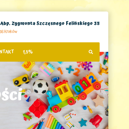
. Abp. Zygmunta Szczęsnego Felińskiego 35
236 Kraków
NTAKT
1,5%
ści