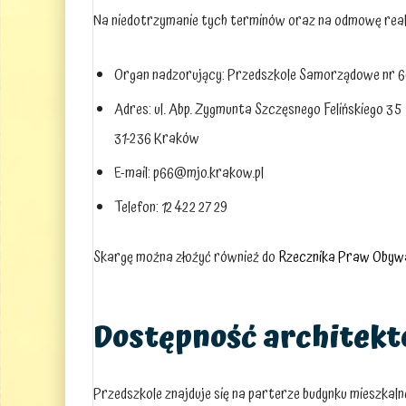
Na niedotrzymanie tych terminów oraz na odmowę realiz
Organ nadzorujący: Przedszkole Samorządowe nr 
Adres: ul. Abp. Zygmunta Szczęsnego Felińskiego 35
31-236 Kraków
E-mail:
p66@mjo.krakow.pl
Telefon: 12 422 27 29
Skargę można złożyć również do
Rzecznika Praw Obywa
Dostępność architekt
Przedszkole znajduje się na parterze budynku mieszkaln