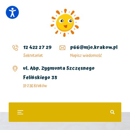
12 422 27 29
p66@mjo.krakow.pl
Sekretariat
Napisz wiadomość
ul. Abp. Zygmunta Szczęsnego
Felińskiego 35
31-236 Kraków