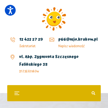
12 422 27 29
p66@mjo.krakow.pl
Sekretariat
Napisz wiadomość
ul. Abp. Zygmunta Szczęsnego
Felińskiego 35
31-236 Kraków