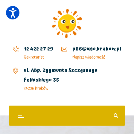
12 422 27 29
p66@mjo.krakow.pl
Sekretariat
Napisz wiadomość
ul. Abp. Zygmunta Szczęsnego
Felińskiego 35
31-236 Kraków