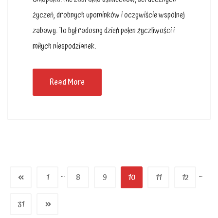
życzeń, drobnych upominków i oczywiście wspólnej
zabawy. To był radosny dzień pełen życzliwości i
miłych niespodzianek.
Read More
…
…
1
8
9
10
11
12
31