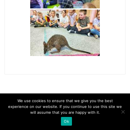
We use cookies to ensure that we give you the best
experience on our website. If you continue to use this site we
will assume that you are happy with it.
Copyright 2021 Samorządowe Przedszkole Nr 66 w Krakowie, All rights
Ok
reserved.