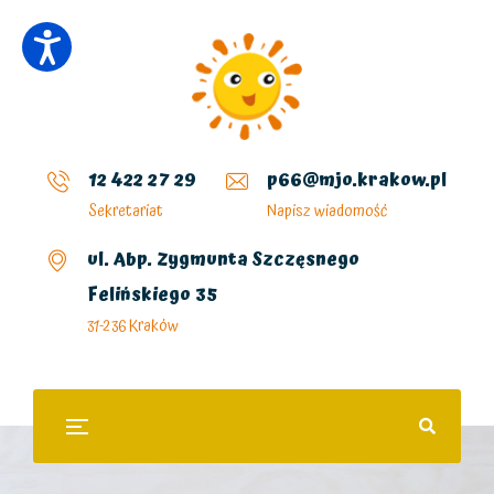
12 422 27 29
p66@mjo.krakow.pl
Sekretariat
Napisz wiadomość
ul. Abp. Zygmunta Szczęsnego
Felińskiego 35
31-236 Kraków