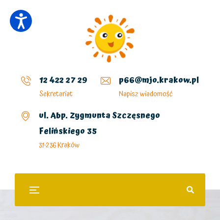
12 422 27 29
p66@mjo.krakow.pl
Sekretariat
Napisz wiadomość
ul. Abp. Zygmunta Szczęsnego
Felińskiego 35
31-236 Kraków