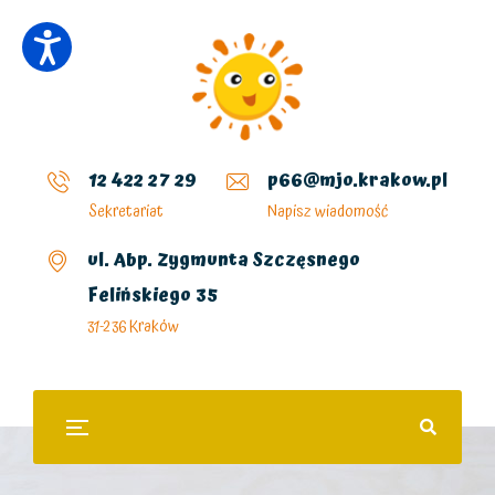
12 422 27 29
p66@mjo.krakow.pl
Sekretariat
Napisz wiadomość
ul. Abp. Zygmunta Szczęsnego
Felińskiego 35
31-236 Kraków