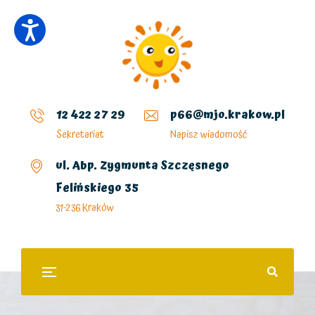
12 422 27 29
p66@mjo.krakow.pl
Sekretariat
Napisz wiadomość
ul. Abp. Zygmunta Szczęsnego
Felińskiego 35
31-236 Kraków