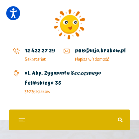
12 422 27 29
p66@mjo.krakow.pl
Sekretariat
Napisz wiadomość
ul. Abp. Zygmunta Szczęsnego
Felińskiego 35
31-236 Kraków