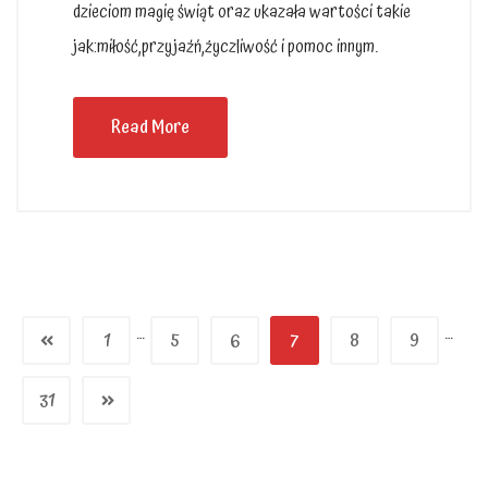
dzieciom magię świąt oraz ukazała wartości takie
jak:miłość,przyjaźń,życzliwość i pomoc innym.
Read More
…
…
1
5
6
7
8
9
31