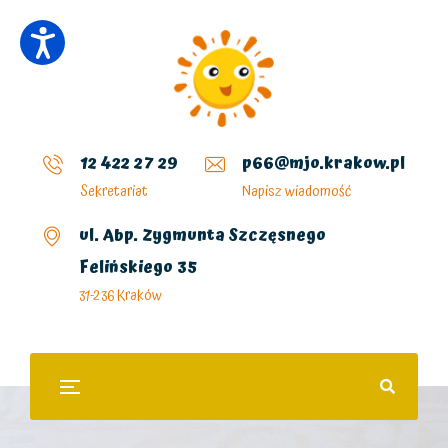
12 422 27 29
p66@mjo.krakow.pl
Sekretariat
Napisz wiadomość
ul. Abp. Zygmunta Szczęsnego
Felińskiego 35
31-236 Kraków