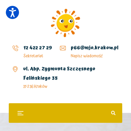
12 422 27 29
p66@mjo.krakow.pl
Sekretariat
Napisz wiadomość
ul. Abp. Zygmunta Szczęsnego
Felińskiego 35
31-236 Kraków