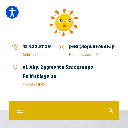
12 422 27 29
p66@mjo.krakow.pl
Sekretariat
Napisz wiadomość
ul. Abp. Zygmunta Szczęsnego
Felińskiego 35
31-236 Kraków