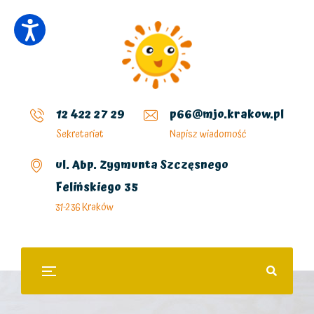
12 422 27 29
p66@mjo.krakow.pl
Sekretariat
Napisz wiadomość
ul. Abp. Zygmunta Szczęsnego
Felińskiego 35
31-236 Kraków