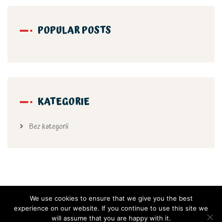
POPULAR POSTS
KATEGORIE
Bez kategorii
We use cookies to ensure that we give you the best
experience on our website. If you continue to use this site we
will assume that you are happy with it.
Copyright 2021 Samorządowe Przedszkole Nr 66 w Krakowie, All rights