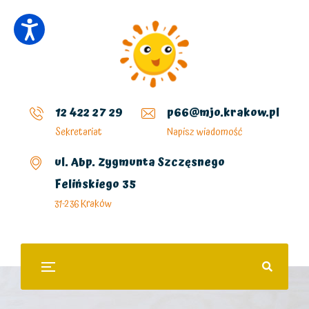
12 422 27 29
p66@mjo.krakow.pl
Sekretariat
Napisz wiadomość
ul. Abp. Zygmunta Szczęsnego
Felińskiego 35
31-236 Kraków