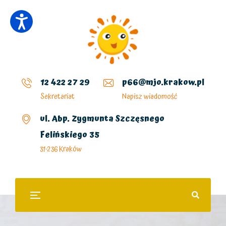
12 422 27 29
p66@mjo.krakow.pl
Sekretariat
Napisz wiadomość
ul. Abp. Zygmunta Szczęsnego
Felińskiego 35
31-236 Kraków