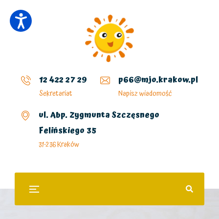
12 422 27 29
p66@mjo.krakow.pl
Sekretariat
Napisz wiadomość
ul. Abp. Zygmunta Szczęsnego
Felińskiego 35
31-236 Kraków