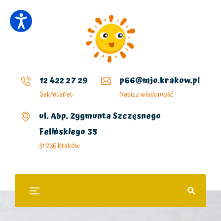
12 422 27 29
p66@mjo.krakow.pl
Sekretariat
Napisz wiadomość
ul. Abp. Zygmunta Szczęsnego
Felińskiego 35
31-236 Kraków