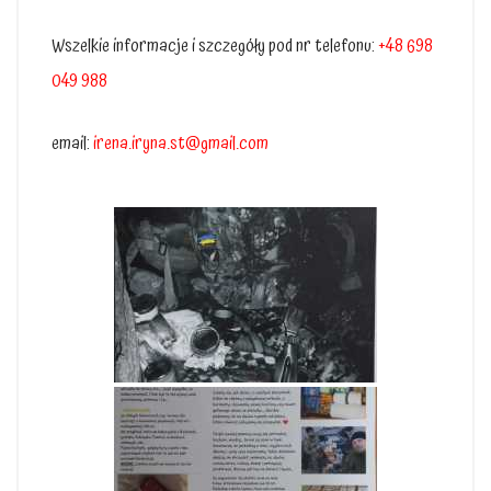
Wszelkie informacje i szczegóły pod nr telefonu:
+48 698
049 988
email:
irena.iryna.st@gmail.com