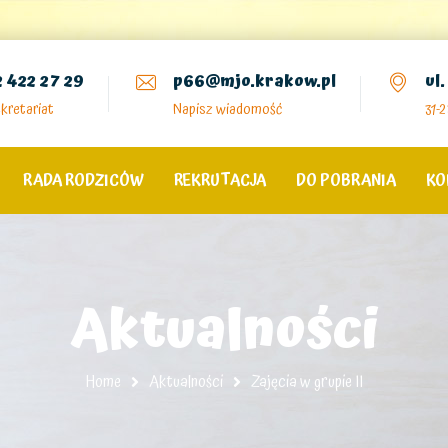
2 422 27 29
p66@mjo.krakow.pl
ul
kretariat
Napisz wiadomość
31-
RADA RODZICÓW
REKRUTACJA
DO POBRANIA
KO
Aktualności
Home
Aktualności
Zajęcia w grupie II