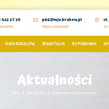
2 422 27 29
p66@mjo.krakow.pl
ul
kretariat
Napisz wiadomość
31-
RADA RODZICÓW
REKRUTACJA
DO POBRANIA
KO
Aktualności
Home
Aktualności
Zajęcia sensoryczne w grupie I