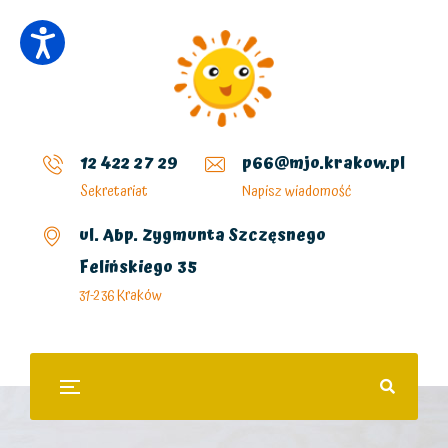
12 422 27 29
p66@mjo.krakow.pl
Sekretariat
Napisz wiadomość
ul. Abp. Zygmunta Szczęsnego
Felińskiego 35
31-236 Kraków