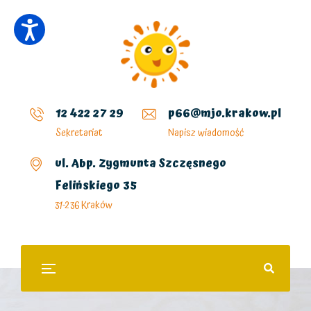
12 422 27 29
p66@mjo.krakow.pl
Sekretariat
Napisz wiadomość
ul. Abp. Zygmunta Szczęsnego
Felińskiego 35
31-236 Kraków