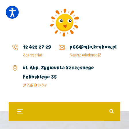
12 422 27 29
p66@mjo.krakow.pl
Sekretariat
Napisz wiadomość
ul. Abp. Zygmunta Szczęsnego
Felińskiego 35
31-236 Kraków