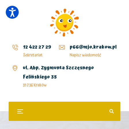
12 422 27 29
p66@mjo.krakow.pl
Sekretariat
Napisz wiadomość
ul. Abp. Zygmunta Szczęsnego
Felińskiego 35
31-236 Kraków