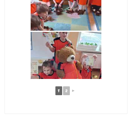
1
2
►