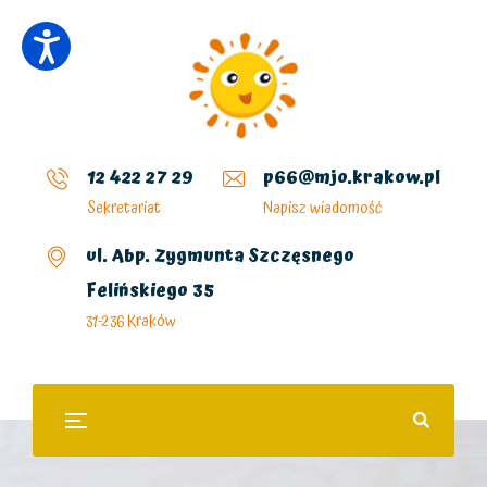
12 422 27 29
p66@mjo.krakow.pl
Sekretariat
Napisz wiadomość
ul. Abp. Zygmunta Szczęsnego
Felińskiego 35
31-236 Kraków