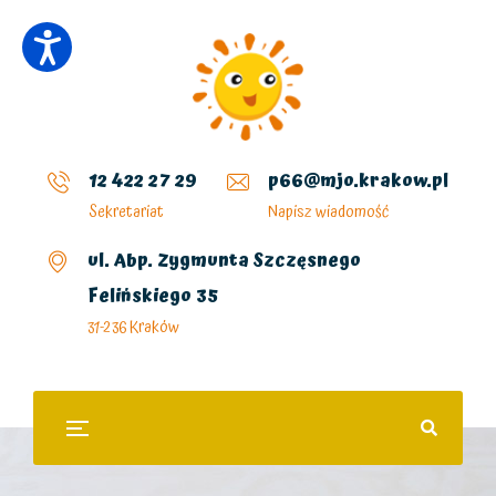
12 422 27 29
p66@mjo.krakow.pl
Sekretariat
Napisz wiadomość
ul. Abp. Zygmunta Szczęsnego
Felińskiego 35
31-236 Kraków