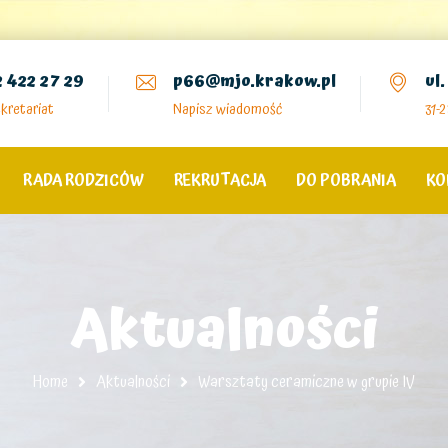
2 422 27 29
p66@mjo.krakow.pl
ul
kretariat
Napisz wiadomość
31-
RADA RODZICÓW
REKRUTACJA
DO POBRANIA
KO
Aktualności
Home
Aktualności
Warsztaty ceramiczne w grupie IV