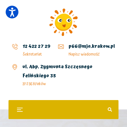
12 422 27 29
p66@mjo.krakow.pl
Sekretariat
Napisz wiadomość
ul. Abp. Zygmunta Szczęsnego
Felińskiego 35
31-236 Kraków