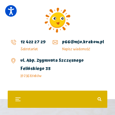
12 422 27 29
p66@mjo.krakow.pl
Sekretariat
Napisz wiadomość
ul. Abp. Zygmunta Szczęsnego
Felińskiego 35
31-236 Kraków