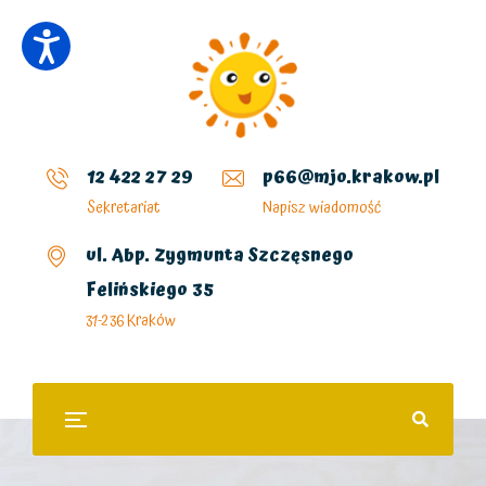
12 422 27 29
p66@mjo.krakow.pl
Sekretariat
Napisz wiadomość
ul. Abp. Zygmunta Szczęsnego
Felińskiego 35
31-236 Kraków