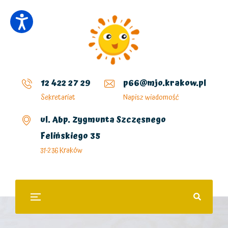
12 422 27 29
p66@mjo.krakow.pl
Sekretariat
Napisz wiadomość
ul. Abp. Zygmunta Szczęsnego
Felińskiego 35
31-236 Kraków