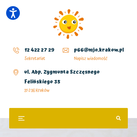
12 422 27 29
p66@mjo.krakow.pl
Sekretariat
Napisz wiadomość
ul. Abp. Zygmunta Szczęsnego
Felińskiego 35
31-236 Kraków