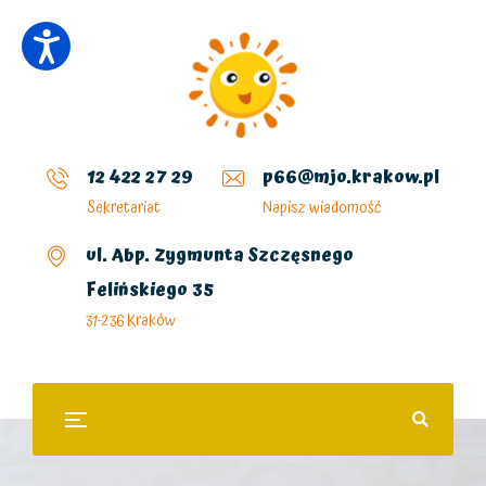
12 422 27 29
p66@mjo.krakow.pl
Sekretariat
Napisz wiadomość
ul. Abp. Zygmunta Szczęsnego
Felińskiego 35
31-236 Kraków