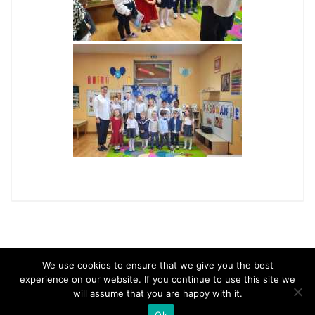
We use cookies to ensure that we give you the best
experience on our website. If you continue to use this site we
will assume that you are happy with it.
Copyright 2021 Samorządowe Przedszkole Nr 66 w Krakowie, All rights
Ok