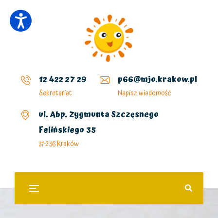
12 422 27 29
p66@mjo.krakow.pl
Sekretariat
Napisz wiadomość
ul. Abp. Zygmunta Szczęsnego
Felińskiego 35
31-236 Kraków