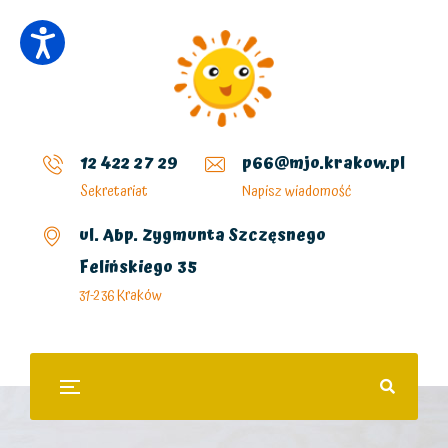
12 422 27 29
p66@mjo.krakow.pl
Sekretariat
Napisz wiadomość
ul. Abp. Zygmunta Szczęsnego
Felińskiego 35
31-236 Kraków